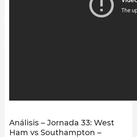
Análisis – Jornada 33: West
Ham vs Southampton –