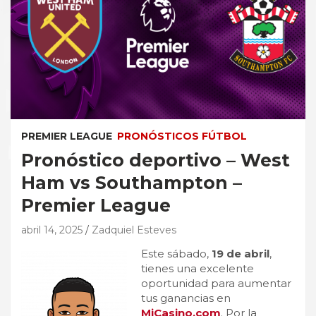
PREMIER LEAGUE
PRONÓSTICOS FÚTBOL
Pronóstico deportivo – West
Ham vs Southampton –
Premier League
abril 14, 2025
Zadquiel Esteves
Este sábado,
19 de abril
,
tienes una excelente
oportunidad para aumentar
tus ganancias en
MiCasino.com
. Por la