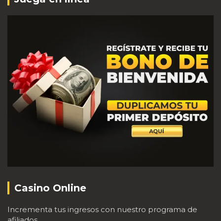
Casino Online
Incrementa tus ingresos con nuestro programa de
afiliados