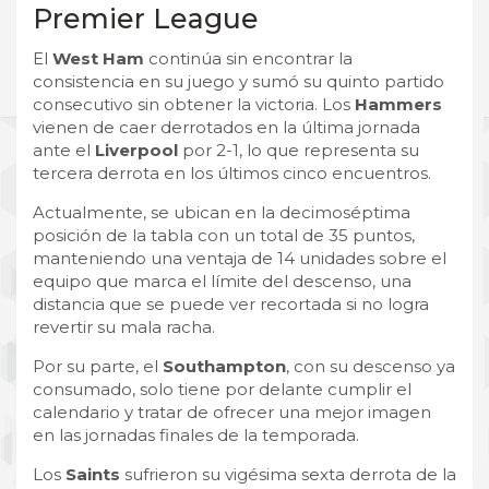
Premier League
El
West Ham
continúa sin encontrar la
consistencia en su juego y sumó su quinto partido
consecutivo sin obtener la victoria. Los
Hammers
vienen de caer derrotados en la última jornada
ante el
Liverpool
por 2-1, lo que representa su
tercera derrota en los últimos cinco encuentros.
Actualmente, se ubican en la decimoséptima
posición de la tabla con un total de 35 puntos,
manteniendo una ventaja de 14 unidades sobre el
equipo que marca el límite del descenso, una
distancia que se puede ver recortada si no logra
revertir su mala racha.
Por su parte, el
Southampton
, con su descenso ya
consumado, solo tiene por delante cumplir el
calendario y tratar de ofrecer una mejor imagen
en las jornadas finales de la temporada.
Los
Saints
sufrieron su vigésima sexta derrota de la