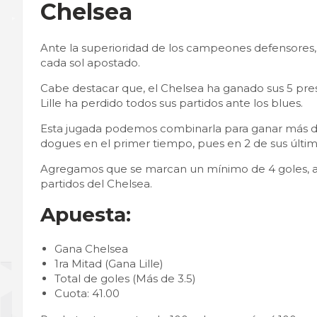
Chelsea
Ante la superioridad de los campeones defensores, n
cada sol apostado.
Cabe destacar que, el Chelsea ha ganado sus 5 pres
Lille ha perdido todos sus partidos ante los blues.
Esta jugada podemos combinarla para ganar más din
dogues en el primer tiempo, pues en 2 de sus últim
Agregamos que se marcan un mínimo de 4 goles, ant
partidos del Chelsea.
Apuesta:
Gana Chelsea
1ra Mitad (Gana Lille)
Total de goles (Más de 3.5)
Cuota: 41.00