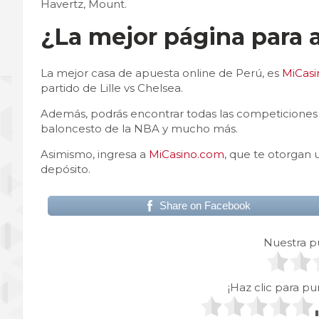
Havertz, Mount.
¿La mejor página para 
La mejor casa de apuesta online de Perú, es
MiCasi
partido de Lille vs Chelsea.
Además, podrás encontrar todas las competiciones 
baloncesto de la NBA y mucho más.
Asimismo, ingresa a
MiCasino.com
, que te otorgan
depósito.
Share on Facebook
Nuestra p
¡Haz clic para pu