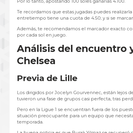
Por lo tanto, apostando 100 soles ganarías 4.100.
Te recordamos que estas jugadas puedes realizarla de
entretiempo tiene una cuota de 4.50; y si se marca
Además, te recomendamos el marcador exacto con la 
por cada sol en juego.
Análisis del encuentro
Chelsea
Previa de Lille
Los dirigidos por Jocelyn Gourvennec, están lejos 
tuvieron una fase de grupos casi perfecta, tras perde
Pero en la Ligue 1 se encuentran fuera de los pues
situación preocupante para un equipo que necesita
temporada.
La buena noticia es que Burak Yilmaz se recuperó de 