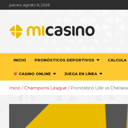
Saltar
jueves, agosto 6, 2026
al
contenido
Pronóstico
deportivo, apuestas
INICIO
PRONÓSTICOS DEPORTIVOS
CALCULA
y actualidad
CASINO ONLINE
JUEGA EN LÍNEA
deportiva
Inicio
Champions League
Pronóstico Lille vs Chelsea