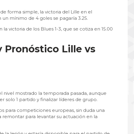
 forma simple, la victoria del Lille en el
n un mínimo de 4 goles se pagaría 3.25.
victoria de los Blues 1-3, que se cotiza en 15.00
y Pronóstico Lille vs
del nivel mostrado la temporada pasada, aunque
r solo 1 partido y finalizar líderes de grupo.
tos para competiciones europeas, sin duda una
 remontar para levantar su actuación en la
la lesión y estaría disponible para el partido de