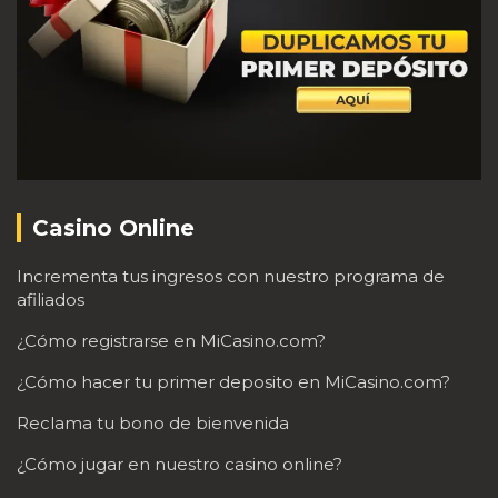
Casino Online
Incrementa tus ingresos con nuestro programa de
afiliados
¿Cómo registrarse en MiCasino.com?
¿Cómo hacer tu primer deposito en MiCasino.com?
Reclama tu bono de bienvenida
¿Cómo jugar en nuestro casino online?