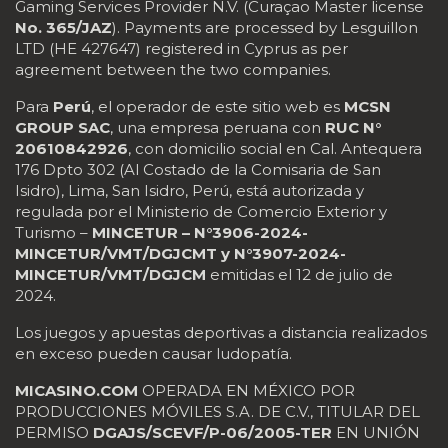
Gaming Services Provider N.V. (Curaçao Master license
No. 365/JAZ
). Payments are processed by Lesguillon
LTD (HE 427647) registered in Cyprus as per
agreement between the two companies.
Para
Perú
, el operador de este sitio web es
MCSN
GROUP SAC
, una empresa peruana con
RUC N°
20610842926
, con domicilio social en Cal. Antequera
176 Dpto 302 (Al Costado de la Comisaria de San
Isidro), Lima, San Isidro, Perú, está autorizada y
regulada por el Ministerio de Comercio Exterior y
Turismo –
MINCETUR – N°3906-2024-
MINCETUR/VMT/DGJCMT y N°3907-2024-
MINCETUR/VMT/DGJCM
emitidas el 12 de julio de
2024.
Los juegos y apuestas deportivas a distancia realizados
en exceso pueden causar ludopatía.
MICASINO.COM
OPERADA EN MÉXICO POR
PRODUCCIONES MÓVILES S.A. DE C.V., TITULAR DEL
PERMISO
DGAJS/SCEVF/P-06/2005-TER
EN UNIÓN