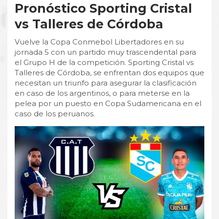
Pronóstico Sporting Cristal
vs Talleres de Córdoba
Vuelve la Copa Conmebol Libertadores en su
jornada 5 con un partido muy trascendental para
el Grupo H de la competición. Sporting Cristal vs
Talleres de Córdoba, se enfrentan dos equipos que
necesitan un triunfo para asegurar la clasificación
en caso de los argentinos, o para meterse en la
pelea por un puesto en Copa Sudamericana en el
caso de los peruanos.