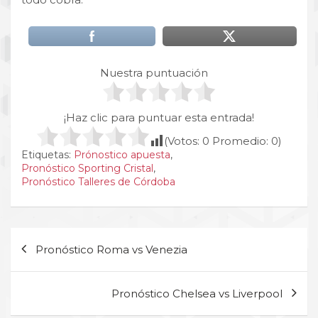
Nuestra puntuación
¡Haz clic para puntuar esta entrada!
(Votos:
0
Promedio:
0
)
Etiquetas:
Prónostico apuesta
,
Pronóstico Sporting Cristal
,
Pronóstico Talleres de Córdoba
Navegación
Pronóstico Roma vs Venezia
de
entradas
Pronóstico Chelsea vs Liverpool