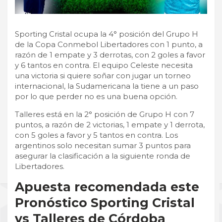
Sporting Cristal ocupa la 4° posición del Grupo H
de la Copa Conmebol Libertadores con 1 punto, a
razón de 1 empate y 3 derrotas, con 2 goles a favor
y 6 tantos en contra. El equipo Celeste necesita
una victoria si quiere soñar con jugar un torneo
internacional, la Sudamericana la tiene a un paso
por lo que perder no es una buena opción.
Talleres está en la 2° posición de Grupo H con 7
puntos, a razón de 2 victorias, 1 empate y 1 derrota,
con 5 goles a favor y 5 tantos en contra. Los
argentinos solo necesitan sumar 3 puntos para
asegurar la clasificación a la siguiente ronda de
Libertadores.
Apuesta recomendada
este
Pronóstico Sporting Cristal
vs Talleres de Córdoba