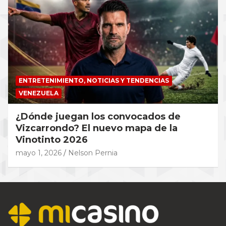
ENTRETENIMIENTO, NOTICIAS Y TENDENCIAS
VENEZUELA
¿Dónde juegan los convocados de
Vizcarrondo? El nuevo mapa de la
Vinotinto 2026
mayo 1, 2026
Nelson Pernia