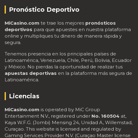
Pronóstico Deportivo
MiCasino.com
te trae los mejores
pronósticos
deportivos
para que apuestes en nuestra plataforma
online y multipliques tu dinero de manera rápida y
segura.
Tenemos presencia en los principales países de
Latinoamérica, Venezuela, Chile, Perú, Bolivia, Ecuador
y México. No pierdas la oportunidad de realizar tus
apuestas deportivas
en la plataforma más segura de
Latinoamérica.
Licencias
MiCasino.com
is operated by MiC Group
Entertainment N.V., registered under
No. 160504
at,
Kaya W.F.G. (Jombi) Mensing 24, Unidad A, Willemstad,
Curaçao. This website is licensed and regulated by
Gaming Services Provider N.V. (Curaçao Master license