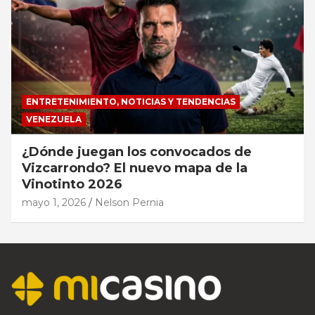
ENTRETENIMIENTO, NOTICIAS Y TENDENCIAS
VENEZUELA
¿Dónde juegan los convocados de
Vizcarrondo? El nuevo mapa de la
Vinotinto 2026
mayo 1, 2026
Nelson Pernia