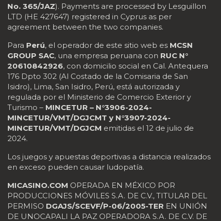
No. 365/JAZ
). Payments are processed by Lesguillon
LTD (HE 427647) registered in Cyprus as per
agreement between the two companies.
Para
Perú
, el operador de este sitio web es
MCSN
GROUP SAC
, una empresa peruana con
RUC N°
20610842926
, con domicilio social en Cal. Antequera
176 Dpto 302 (Al Costado de la Comisaria de San
Isidro), Lima, San Isidro, Perú, está autorizada y
regulada por el Ministerio de Comercio Exterior y
Turismo –
MINCETUR – N°3906-2024-
MINCETUR/VMT/DGJCMT y N°3907-2024-
MINCETUR/VMT/DGJCM
emitidas el 12 de julio de
2024.
Los juegos y apuestas deportivas a distancia realizados
en exceso pueden causar ludopatía.
MICASINO.COM
OPERADA EN MÉXICO POR
PRODUCCIONES MÓVILES S.A. DE C.V., TITULAR DEL
PERMISO
DGAJS/SCEVF/P-06/2005-TER
EN UNIÓN
DE UNOCAPALI LA PAZ OPERADORA S.A. DE C.V. DE