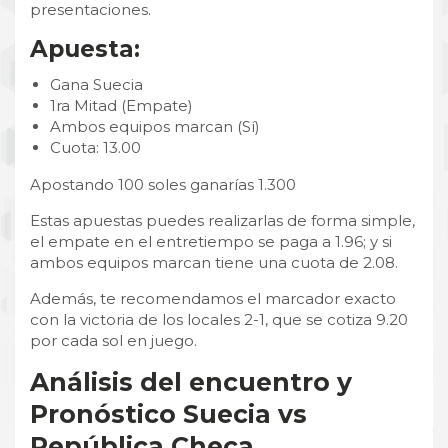
presentaciones.
Apuesta:
Gana Suecia
1ra Mitad (Empate)
Ambos equipos marcan (Sí)
Cuota: 13.00
Apostando 100 soles ganarías 1.300
Estas apuestas puedes realizarlas de forma simple,
el empate en el entretiempo se paga a 1.96; y si
ambos equipos marcan tiene una cuota de 2.08.
Además, te recomendamos el marcador exacto
con la victoria de los locales 2-1, que se cotiza 9.20
por cada sol en juego.
Análisis del encuentro
y
Pronóstico Suecia vs
República Checa