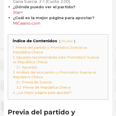
Gana Suecia 2-1 (Cuota: 2.00)
¿Dónde puedo ver el partido?
Star+
¿Cuál es la mejor página para apostar?
MiCasino.com
Índice de Contenidos
Ocultar
1
Previa del partido y Pronóstico Suecia vs
República Checa
2
Apuesta recomendada este Pronóstico Suecia
vs República Checa
2.1
Apuesta:
3
Análisis del encuentro y Pronóstico Suecia vs
República Checa
3.1
Previa de Suecia
3.2
Previa de República Checa
4
¿La mejor página para apostar?
Previa del partido
y