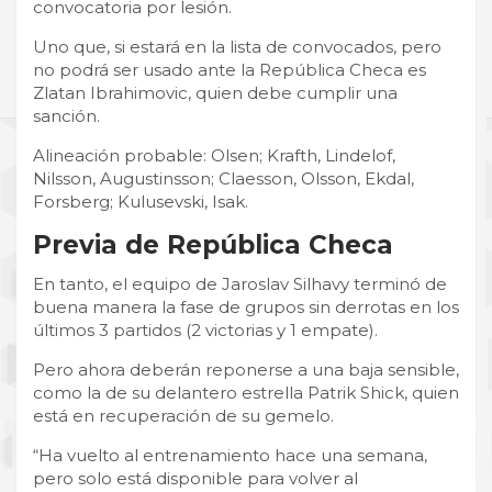
convocatoria por lesión.
Uno que, si estará en la lista de convocados, pero
no podrá ser usado ante la República Checa es
Zlatan Ibrahimovic, quien debe cumplir una
sanción.
Alineación probable: Olsen; Krafth, Lindelof,
Nilsson, Augustinsson; Claesson, Olsson, Ekdal,
Forsberg; Kulusevski, Isak.
Previa de República Checa
En tanto, el equipo de Jaroslav Silhavy terminó de
buena manera la fase de grupos sin derrotas en los
últimos 3 partidos (2 victorias y 1 empate).
Pero ahora deberán reponerse a una baja sensible,
como la de su delantero estrella Patrik Shick, quien
está en recuperación de su gemelo.
“Ha vuelto al entrenamiento hace una semana,
pero solo está disponible para volver al