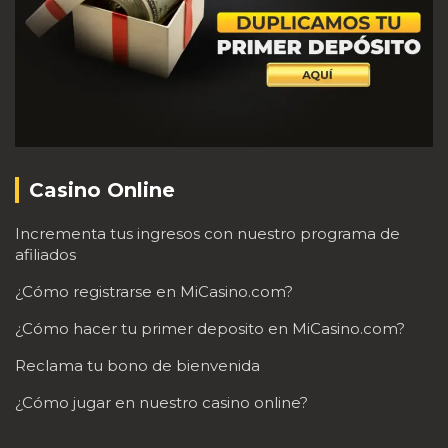
Casino Online
Incrementa tus ingresos con nuestro programa de
afiliados
¿Cómo registrarse en MiCasino.com?
¿Cómo hacer tu primer deposito en MiCasino.com?
Reclama tu bono de bienvenida
¿Cómo jugar en nuestro casino online?