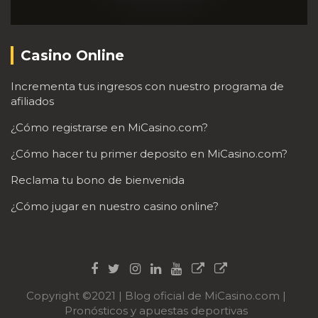
Casino Online
Incrementa tus ingresos con nuestro programa de
afiliados
¿Cómo registrarse en MiCasino.com?
¿Cómo hacer tu primer deposito en MiCasino.com?
Reclama tu bono de bienvenida
¿Cómo jugar en nuestro casino online?
Copyright ©2021 | Blog oficial de MiCasino.com |
Pronósticos y apuestas deportivas