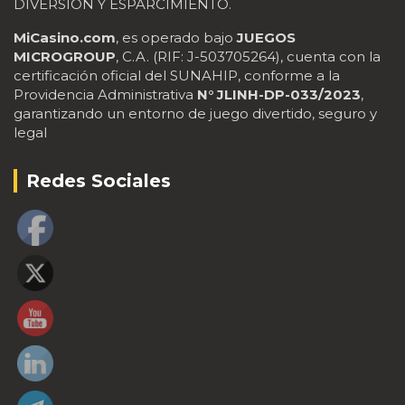
DIVERSIÓN Y ESPARCIMIENTO.
MiCasino.com
, es operado bajo
JUEGOS
MICROGROUP
, C.A. (RIF: J-503705264), cuenta con la
certificación oficial del SUNAHIP, conforme a la
Providencia Administrativa
N° JLINH-DP-033/2023
,
garantizando un entorno de juego divertido, seguro y
legal
Redes Sociales