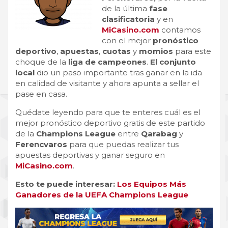
de la última
fase
clasificatoria
y en
MiCasino.com
contamos
con el mejor
pronóstico
deportivo
,
apuestas
,
cuotas
y
momios
para este
choque de la
liga de campeones
.
El conjunto
local
dio un paso importante tras ganar en la ida
en calidad de visitante y ahora apunta a sellar el
pase en casa.
Quédate leyendo para que te enteres cuál es el
mejor pronóstico deportivo gratis de este partido
de la
Champions League
entre
Qarabag
y
Ferencvaros
para que puedas realizar tus
apuestas deportivas y ganar seguro en
MiCasino.com
.
Esto te puede interesar:
Los Equipos Más
Ganadores de la UEFA Champions League