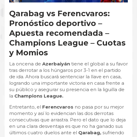
Qarabag vs Ferencvaros:
Pronóstico deportivo –
Apuesta recomendada –
Champions League – Cuotas
y Momios
La oncena de
Azerbaiyán
tiene el global a su favor
tras derrotar a los húngaros por 3-1 en el partido
de ida. Ahora buscará sentenciar la llave en casa,
logrando una importante victoria en casa frente a
su público y asegurar su presencia en la liguilla de
la
Champions
League.
Entretanto, el
Ferencvaros
no pasa por su mejor
momento y así lo evidencian las dos derrotas
consecutivas que arrastra. Pero el dato que lo deja
en una clara desventaja es que no ha ganado sus
últimos cuatro duelos ante el
Qarabag,
sufriendo