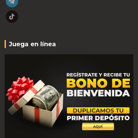
Juega en línea