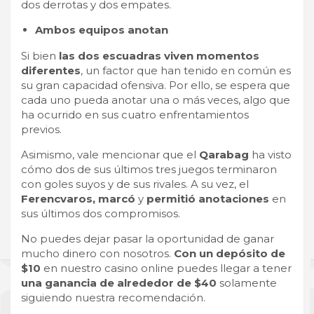
dos derrotas y dos empates.
Ambos equipos anotan
Si bien
las dos escuadras
viven momentos
diferentes
, un factor que han tenido en común es
su gran capacidad ofensiva. Por ello, se espera que
cada uno pueda anotar una o más veces, algo que
ha ocurrido en sus cuatro enfrentamientos
previos.
Asimismo, vale mencionar que el
Qarabag
ha visto
cómo dos de sus últimos tres juegos terminaron
con goles suyos y de sus rivales. A su vez, el
Ferencvaros, marcó
y
permitió anotaciones
en
sus últimos dos compromisos.
No puedes dejar pasar la oportunidad de ganar
mucho dinero con nosotros.
Con un depósito de
$10
en nuestro casino online puedes llegar a tener
una ganancia de alrededor de $40
solamente
siguiendo nuestra recomendación.