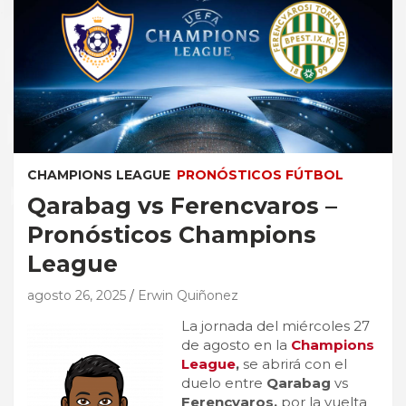
CHAMPIONS LEAGUE
PRONÓSTICOS FÚTBOL
Qarabag vs Ferencvaros –
Pronósticos Champions
League
agosto 26, 2025
Erwin Quiñonez
La jornada del miércoles 27
de agosto en la
Champions
League
,
se abrirá con el
duelo entre
Qarabag
vs
Ferencvaros,
por la vuelta