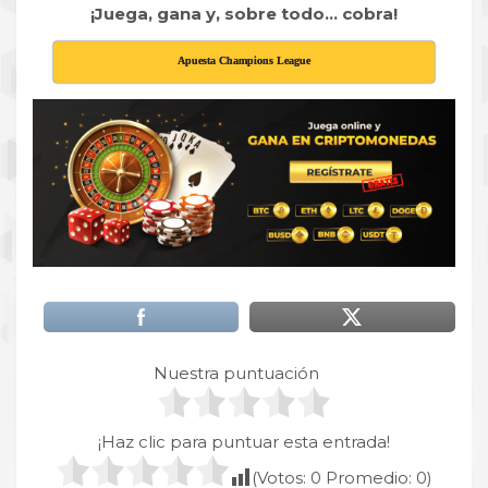
¡Juega, gana y, sobre todo… cobra!
Apuesta Champions League
Nuestra puntuación
¡Haz clic para puntuar esta entrada!
(Votos:
0
Promedio:
0
)