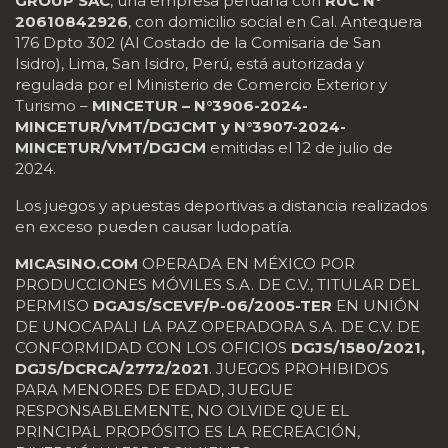
GROUP SAC
, una empresa peruana con
RUC N°
20610842926
, con domicilio social en Cal. Antequera
176 Dpto 302 (Al Costado de la Comisaria de San
Isidro), Lima, San Isidro, Perú, está autorizada y
regulada por el Ministerio de Comercio Exterior y
Turismo –
MINCETUR – N°3906-2024-
MINCETUR/VMT/DGJCMT y N°3907-2024-
MINCETUR/VMT/DGJCM
emitidas el 12 de julio de
2024.
Los juegos y apuestas deportivas a distancia realizados
en exceso pueden causar ludopatía.
MICASINO.COM
OPERADA EN MÉXICO POR
PRODUCCIONES MÓVILES S.A. DE C.V., TITULAR DEL
PERMISO
DGAJS/SCEVF/P-06/2005-TER
EN UNIÓN
DE UNOCAPALI LA PAZ OPERADORA S.A. DE C.V. DE
CONFORMIDAD CON LOS OFICIOS
DGJS/1580/2021,
DGJS/DCRCA/2772/2021
. JUEGOS PROHIBIDOS
PARA MENORES DE EDAD, JUEGUE
RESPONSABLEMENTE, NO OLVIDE QUE EL
PRINCIPAL PROPÓSITO ES LA RECREACIÓN,