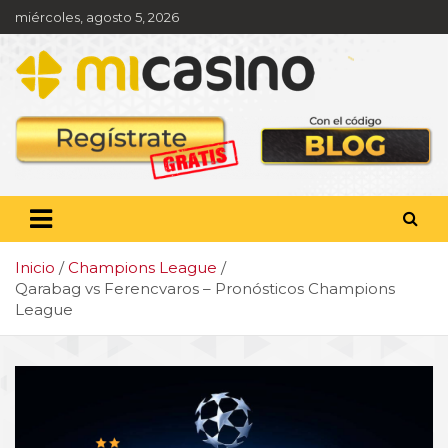
Saltar
miércoles, agosto 5, 2026
al
contenido
Pronóstico deportivo,
apuestas y actualidad
deportiva
Inicio
Champions League
Qarabag vs Ferencvaros – Pronósticos Champions
League