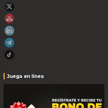
Juega en línea