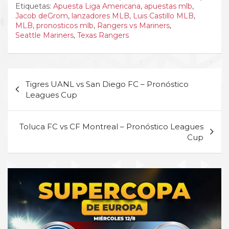
Etiquetas:
Apuesta Liga Americana
,
apuestas mlb
,
Jacob deGrom
,
lanzadores MLB
,
Luis Castillo MLB
,
MLB
,
pronosticos mlb
,
Rangers vs Mariners
,
Seattle Mariners
,
Texas Rangers
Navegación
Tigres UANL vs San Diego FC – Pronóstico
de
Leagues Cup
entradas
Toluca FC vs CF Montreal – Pronóstico Leagues
Cup
A
d
v
e
r