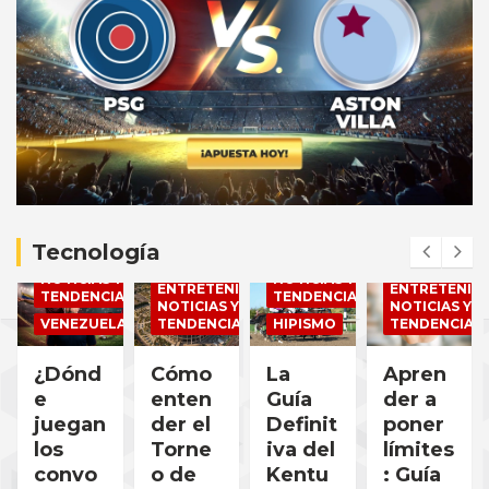
t
i
s
e
m
e
n
t
CURIOSIDADES
Tecnología
:
S
ENTRETENIMIENTO,
DEL DEPORTE
ENTRETENIMIENTO,
BIENESTAR
NOTICIAS Y
NOTICIAS Y
IMIENTO,
ENTRETENIMIENTO,
ENTRETENIMI
TENDENCIAS
TENDENCIAS
Y
NOTICIAS Y
NOTICIAS Y
AS
VENEZUELA
TENDENCIAS
HIPISMO
TENDENCIAS
¿Dónd
Cómo
La
Apren
e
enten
Guía
der a
juegan
der el
Definit
poner
los
Torne
iva del
límites
convo
o de
Kentu
: Guía