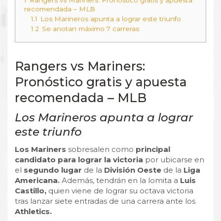
recomendada – MLB
1.1
Los Marineros apunta a lograr este triunfo
1.2
Se anotan máximo 7 carreras
Rangers vs Mariners:
Pronóstico gratis y apuesta
recomendada – MLB
Los Marineros apunta a lograr
este triunfo
Los Mariners
sobresalen como
principal
candidato para lograr la victoria
por ubicarse en
el
segundo lugar
de la
División Oeste
de la
Liga
Americana.
Además, tendrán en la lomita a
Luis
Castillo,
quien viene de lograr su octava victoria
tras lanzar siete entradas de una carrera ante los
Athletics.