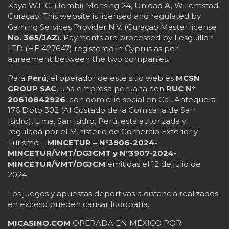
Kaya W.F.G. (Jombi) Mensing 24, Unidad A, Willemstad,
Curaçao. This website is licensed and regulated by
Gaming Services Provider N.V. (Curaçao Master license
No. 365/JAZ
). Payments are processed by Lesguillon
LTD (HE 427647) registered in Cyprus as per
agreement between the two companies.
Para
Perú
, el operador de este sitio web es
MCSN
GROUP SAC
, una empresa peruana con
RUC N°
20610842926
, con domicilio social en Cal. Antequera
176 Dpto 302 (Al Costado de la Comisaria de San
Isidro), Lima, San Isidro, Perú, está autorizada y
regulada por el Ministerio de Comercio Exterior y
Turismo –
MINCETUR – N°3906-2024-
MINCETUR/VMT/DGJCMT y N°3907-2024-
MINCETUR/VMT/DGJCM
emitidas el 12 de julio de
2024.
Los juegos y apuestas deportivas a distancia realizados
en exceso pueden causar ludopatía.
MICASINO.COM
OPERADA EN MÉXICO POR