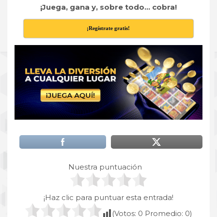
¡Juega, gana y, sobre todo… cobra!
¡Regístrate gratis!
Nuestra puntuación
¡Haz clic para puntuar esta entrada!
(Votos:
0
Promedio:
0
)