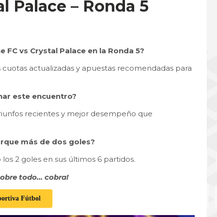
al Palace – Ronda 5
 FC vs Crystal Palace en la Ronda 5?
s cuotas actualizadas y apuestas recomendadas para
anar este encuentro?
 triunfos recientes y mejor desempeño que
arque más de dos goles?
 los 2 goles en sus últimos 6 partidos.
sobre todo… cobra!
ortiva Fútbol