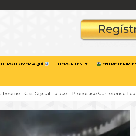
 TU ROLLOVER AQUÍ
DEPORTES
ENTRETENIMIE
elbourne FC vs Crystal Palace – Pronóstico Conference Le