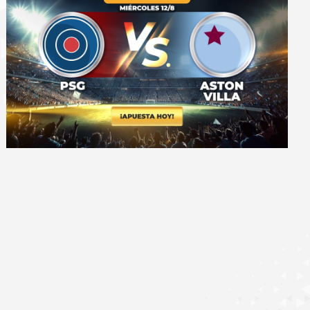
e
r
t
i
s
e
m
e
n
t
: