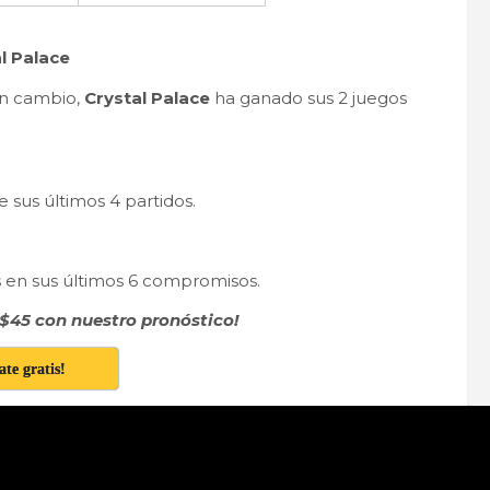
l Palace
 En cambio,
Crystal Palace
ha ganado sus 2 juegos
sus últimos 4 partidos.
 en sus últimos 6 compromisos.
$45 con nuestro pronóstico!
ate gratis!