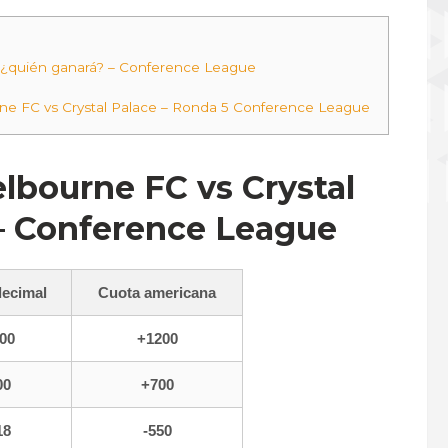
e ¿quién ganará? – Conference League
ne FC vs Crystal Palace – Ronda 5 Conference League
lbourne FC vs Crystal
– Conference League
decimal
Cuota americana
.00
+1200
00
+700
18
-550