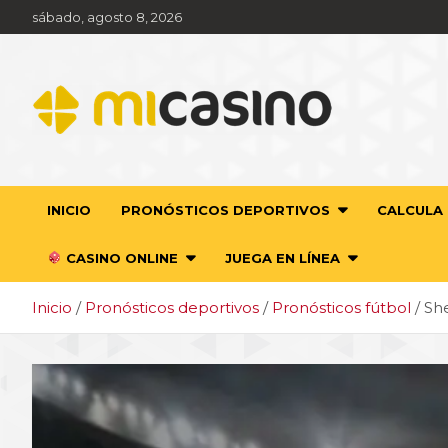
Saltar
sábado, agosto 8, 2026
al
contenido
Pronóstico
deportivo, apuestas
INICIO
PRONÓSTICOS DEPORTIVOS
CALCULA
y actualidad
CASINO ONLINE
JUEGA EN LÍNEA
deportiva
Inicio
Pronósticos deportivos
Pronósticos fútbol
Sh