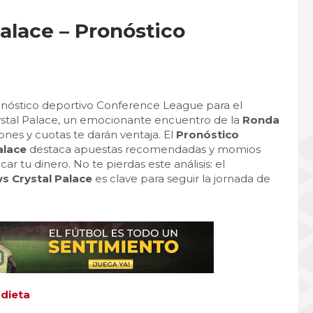
alace – Pronóstico
onóstico deportivo Conference League para el
ystal Palace, un emocionante encuentro de la
Ronda
nes y cuotas te darán ventaja. El
Pronóstico
alace
destaca apuestas recomendadas y momios
r tu dinero. No te pierdas este análisis: el
s Crystal Palace
es clave para seguir la jornada de
 dieta