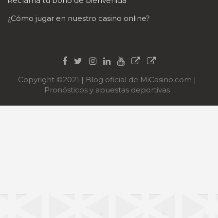
Reclama tu bono de bienvenida
¿Cómo jugar en nuestro casino online?
Copyright ©2021 | Blog oficial de MiCasino.com |
Pronósticos y apuestas deportivas