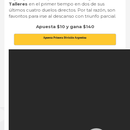
Talleres
en el primer tiempo en dos de sus
últimos cuatro duelos directos. Por tal razón, son
favoritos para irse al descanso con triunfo parcial.
Apuesta $10 y gana $140
Apuesta Primera División Argentina