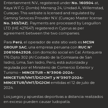
Entertainment N.V., registered under
No. 160504
at,
Kaya W.F.G. (Jombi) Mensing 24, Unidad A, Willemstad,
Curaçao. This website is licensed and regulated by
Gaming Services Provider N.V. (Curaçao Master license
No. 365/JAZ
). Payments are processed by Lesguillon
LTD (HE 427647) registered in Cyprus as per
agreement between the two companies.
Para
Perú
, el operador de este sitio web es
MCSN
GROUP SAC
, una empresa peruana con
RUC N°
20610842926
, con domicilio social en Cal. Antequera
176 Dpto 302 (Al Costado de la Comisaria de San
Isidro), Lima, San Isidro, Perú, está autorizada y
regulada por el Ministerio de Comercio Exterior y
Turismo –
MINCETUR – N°3906-2024-
MINCETUR/VMT/DGJCMT y N°3907-2024-
MINCETUR/VMT/DGJCM
emitidas el 12 de julio de
2024.
Los juegos y apuestas deportivas a distancia realizados
en exceso pueden causar ludopatía.