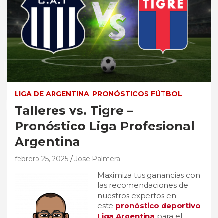
LIGA DE ARGENTINA
PRONÓSTICOS FÚTBOL
Talleres vs. Tigre –
Pronóstico Liga Profesional
Argentina
febrero 25, 2025
Jose Palmera
Maximiza tus ganancias con
las recomendaciones de
nuestros expertos en
este
pronóstico deportivo
Liga Argentina
para el