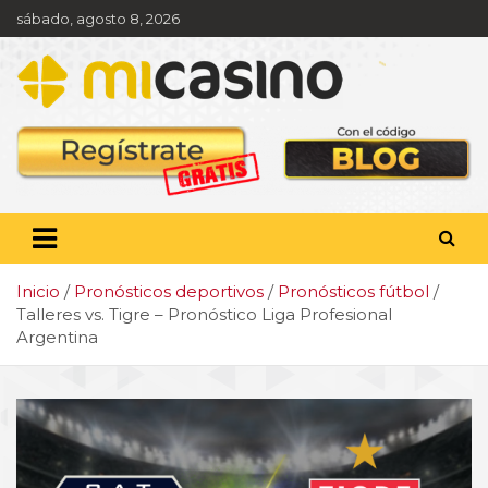
Saltar
sábado, agosto 8, 2026
al
contenido
Pronóstico deportivo,
apuestas y actualidad
deportiva
Inicio
Pronósticos deportivos
Pronósticos fútbol
Talleres vs. Tigre – Pronóstico Liga Profesional
Argentina