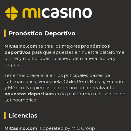
Pronóstico Deportivo
MiCasino.com
te trae los mejores
pronósticos
deportivos
para que apuestes en nuestra plataforma
online y multipliques tu dinero de manera rápida y
segura.
Tenemos presencia en los principales países de
Latinoamérica, Venezuela, Chile, Perú, Bolivia, Ecuador
y México. No pierdas la oportunidad de realizar tus
apuestas deportivas
en la plataforma más segura de
Latinoamérica.
Licencias
MiCasino.com
is operated by MiC Group