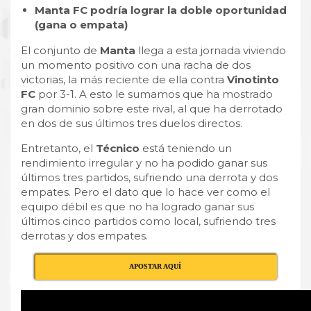
Manta FC podría lograr la doble oportunidad
(gana o empata)
El conjunto de
Manta
llega a esta jornada viviendo
un momento positivo con una racha de dos
victorias, la más reciente de ella contra
Vinotinto
FC
por 3-1. A esto le sumamos que ha mostrado
gran dominio sobre este rival, al que ha derrotado
en dos de sus últimos tres duelos directos.
Entretanto, el
Técnico
está teniendo un
rendimiento irregular y no ha podido ganar sus
últimos tres partidos, sufriendo una derrota y dos
empates. Pero el dato que lo hace ver como el
equipo débil es que no ha logrado ganar sus
últimos cinco partidos como local, sufriendo tres
derrotas y dos empates.
APOSTAR AQUÍ