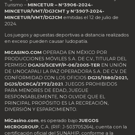
Turismo –
MINCETUR – N°3906-2024-
MINCETUR/VMT/DGJCMT y N°3907-2024-
MINCETUR/VMT/DGJCM
emitidas el 12 de julio de
2024.
Los juegos y apuestas deportivas a distancia realizados
en exceso pueden causar ludopatía.
MICASINO.COM
OPERADA EN MÉXICO POR
PRODUCCIONES MÓVILES S.A. DE C.V., TITULAR DEL
PERMISO
DGAJS/SCEVF/P-06/2005-TER
EN UNIÓN
DE UNOCAPALI LA PAZ OPERADORA S.A. DE C.V. DE
CONFORMIDAD CON LOS OFICIOS
DGJS/1580/2021,
DGJS/DCRCA/2772/2021
. JUEGOS PROHIBIDOS
PARA MENORES DE EDAD, JUEGUE
RESPONSABLEMENTE, NO OLVIDE QUE EL
PRINCIPAL PROPÓSITO ES LA RECREACIÓN,
DIVERSIÓN Y ESPARCIMIENTO.
MiCasino.com
, es operado bajo
JUEGOS
MICROGROUP
, C.A. (RIF: J-503705264), cuenta con la
certificación oficial del SUNAHIP, conforme a la