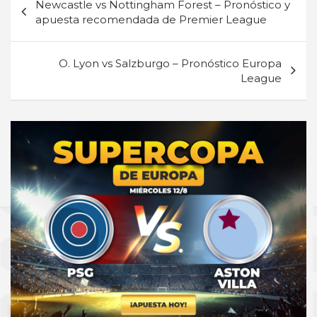
Newcastle vs Nottingham Forest – Pronóstico y
de
apuesta recomendada de Premier League
entradas
O. Lyon vs Salzburgo – Pronóstico Europa
League
A
d
v
e
r
t
i
s
e
m
e