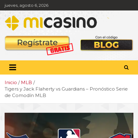
Saltar
jueves, agosto 6, 2026
al
contenido
Pronóstico deportivo,
apuestas y actualidad
deportiva
Inicio
MLB
Tigers y Jack Flaherty vs Guardians – Pronóstico Serie
de Comodín MLB