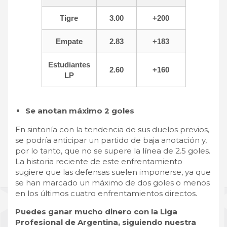
Tigre
3.00
+200
Empate
2.83
+183
Estudiantes
2.60
+160
LP
Se anotan máximo 2 goles
En sintonía con la tendencia de sus duelos previos,
se podría anticipar un partido de baja anotación y,
por lo tanto, que no se supere la línea de 2.5 goles.
La historia reciente de este enfrentamiento
sugiere que las defensas suelen imponerse, ya que
se han marcado un máximo de dos goles o menos
en los últimos cuatro enfrentamientos directos.
Puedes ganar mucho dinero con la Liga
Profesional de Argentina, siguiendo nuestra