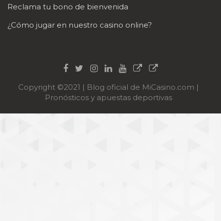
Reclama tu bono de bienvenida
¿Cómo jugar en nuestro casino online?
Copyright ©2021 | Blog oficial de MiCasino.com |
Pronósticos y apuestas deportivas