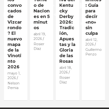
convo
o de
Kentu
: Guía
cados
Nacion
cky
para
de
es en 5
Derby
decir
Vizcar
minut
2026:
«no»
rondo
os
Tradic
sin
? El
ión,
culpa
abril 19,
nuevo
Apues
2026
abril 12,
mapa
Rosier
tas y la
2026
Díaz
de la
Gloria
Guillermo
Penzo
Vinoti
de las
nto
Rosas
2026
abril 18,
2026
mayo 1,
Rosier
2026
Díaz
Nelson
Pernia