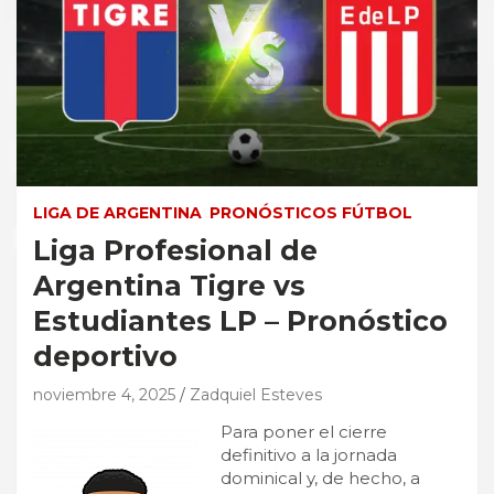
LIGA DE ARGENTINA
PRONÓSTICOS FÚTBOL
Liga Profesional de
Argentina Tigre vs
Estudiantes LP – Pronóstico
deportivo
noviembre 4, 2025
Zadquiel Esteves
Para poner el cierre
definitivo a la jornada
dominical y, de hecho, a