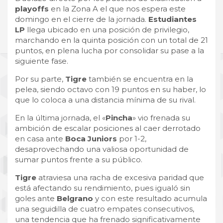
playoffs
en la Zona A el que nos espera este
domingo en el cierre de la jornada.
Estudiantes
LP
llega ubicado en una posición de privilegio,
marchando en la quinta posición con un total de 21
puntos, en plena lucha por consolidar su pase a la
siguiente fase.
Por su parte,
Tigre
también se encuentra en la
pelea, siendo octavo con 19 puntos en su haber, lo
que lo coloca a una distancia mínima de su rival.
En la última jornada, el «
Pincha
» vio frenada su
ambición de escalar posiciones al caer derrotado
en casa ante
Boca Juniors
por 1-2,
desaprovechando una valiosa oportunidad de
sumar puntos frente a su público.
Tigre
atraviesa una racha de excesiva paridad que
está afectando su rendimiento, pues igualó sin
goles ante
Belgrano
y con este resultado acumula
una seguidilla de cuatro empates consecutivos,
una tendencia que ha frenado significativamente