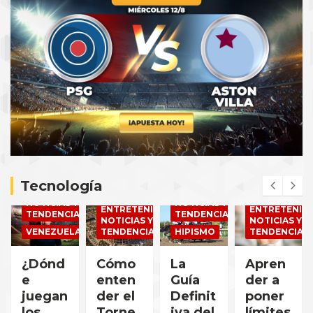
e
r
t
i
s
e
m
e
n
t
CURIOSIDADES
Tecnología
:
S
ENTRETENIMIENTO,
DEL DEPORTE
ENTRETENIMIENTO,
BIENESTAR
NOTICIAS Y
NOTICIAS Y
IMIENTO,
ENTRETENIMIENTO,
ENTRETENIMI
TENDENCIAS
TENDENCIAS
Y
NOTICIAS Y
NOTICIAS Y
AS
VENEZUELA
TENDENCIAS
HIPISMO
TENDENCIAS
¿Dónd
Cómo
La
Apren
e
enten
Guía
der a
juegan
der el
Definit
poner
los
Torne
iva del
límites