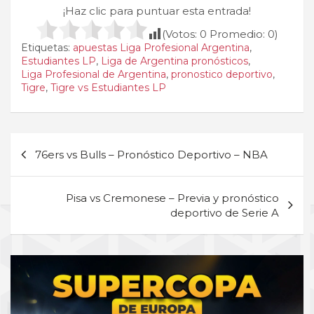
¡Haz clic para puntuar esta entrada!
(Votos:
0
Promedio:
0
)
Etiquetas:
apuestas Liga Profesional Argentina
,
Estudiantes LP
,
Liga de Argentina pronósticos
,
Liga Profesional de Argentina
,
pronostico deportivo
,
Tigre
,
Tigre vs Estudiantes LP
Navegación
76ers vs Bulls – Pronóstico Deportivo – NBA
de
entradas
Pisa vs Cremonese – Previa y pronóstico
deportivo de Serie A
A
d
v