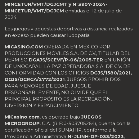
MINCETUR/VMT/DGJCMT y N°3907-2024-
MINCETUR/VMT/DGJCM
emitidas el 12 de julio de
2024.
Los juegos y apuestas deportivas a distancia realizados
en exceso pueden causar ludopatía.
MICASINO.COM
OPERADA EN MÉXICO POR
PRODUCCIONES MÓVILES S.A. DE C.V., TITULAR DEL
PERMISO
DGAJS/SCEVF/P-06/2005-TER
EN UNIÓN
DE UNOCAPALI LA PAZ OPERADORA S.A. DE C.V. DE
CONFORMIDAD CON LOS OFICIOS
DGJS/1580/2021,
DGJS/DCRCA/2772/2021
. JUEGOS PROHIBIDOS
PARA MENORES DE EDAD, JUEGUE
RESPONSABLEMENTE, NO OLVIDE QUE EL
PRINCIPAL PROPÓSITO ES LA RECREACIÓN,
DIVERSIÓN Y ESPARCIMIENTO.
MiCasino.com
, es operado bajo
JUEGOS
MICROGROUP
, C.A. (RIF: J-503705264), cuenta con la
certificación oficial del SUNAHIP, conforme a la
Providencia Administrativa
N° JLINH-DP-033/2023
,