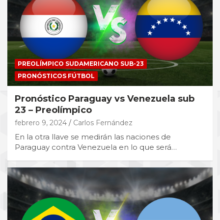
PREOLÍMPICO SUDAMERICANO SUB-23
PRONÓSTICOS FÚTBOL
Pronóstico Paraguay vs Venezuela sub
23 – Preolímpico
febrero 9, 2024
Carlos Fernández
En la otra llave se medirán las naciones de
Paraguay contra Venezuela en lo que será…