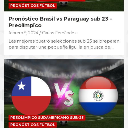
PRONÓSTICOS FÚTBOL
Pronóstico Brasil vs Paraguay sub 23 –
Preolímpico
febrero 5, 2024
Carlos Fernández
Las mejores cuatro selecciones sub 23 se preparan
para disputar una pequeña liguilla en busca de…
PREOLÍMPICO SUDAMERICANO SUB-23
PRONÓSTICOS FÚTBOL