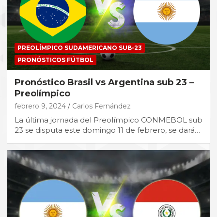
PREOLÍMPICO SUDAMERICANO SUB-23
PRONÓSTICOS FÚTBOL
Pronóstico Brasil vs Argentina sub 23 –
Preolímpico
febrero 9, 2024
Carlos Fernández
La última jornada del Preolímpico CONMEBOL sub
23 se disputa este domingo 11 de febrero, se dará…