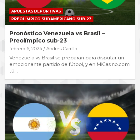
APUESTAS DEPORTIVAS
PREOLÍMPICO SUDAMERICANO SUB-23
Pronóstico Venezuela vs Brasil –
Preolímpico sub-23
febrero 6, 2024
Andres Carrillo
Venezuela vs Brasil se preparan para disputar un
emocionante partido de fútbol, y en MiCasino.com
tú…