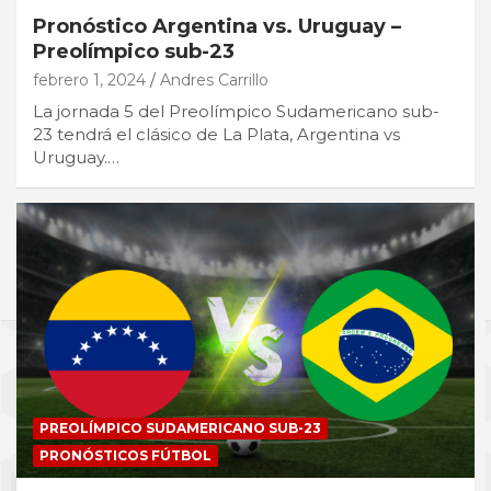
Pronóstico Argentina vs. Uruguay –
Preolímpico sub-23
febrero 1, 2024
Andres Carrillo
La jornada 5 del Preolímpico Sudamericano sub-
23 tendrá el clásico de La Plata, Argentina vs
Uruguay.…
PREOLÍMPICO SUDAMERICANO SUB-23
PRONÓSTICOS FÚTBOL