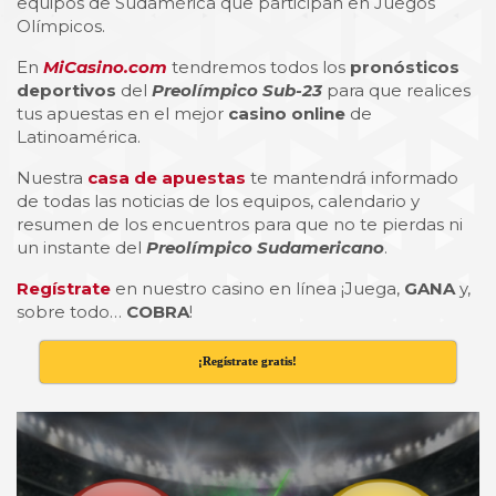
equipos de Sudamérica que participan en Juegos
Olímpicos.
En
MiCasino.com
tendremos todos los
pronósticos
deportivos
del
Preolímpico Sub-23
para que realices
tus apuestas en el mejor
casino online
de
Latinoamérica.
Nuestra
casa de apuestas
te mantendrá informado
de todas las noticias de los equipos, calendario y
resumen de los encuentros para que no te pierdas ni
un instante del
Preolímpico Sudamericano
.
Regístrate
en nuestro casino en línea ¡Juega,
GANA
y,
sobre todo…
COBRA
!
¡Regístrate gratis!