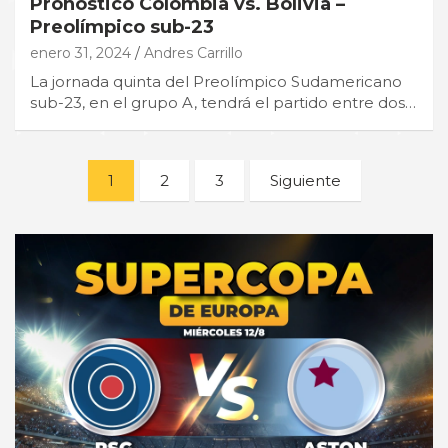
Pronóstico Colombia vs. Bolivia –
Preolímpico sub-23
enero 31, 2024
Andres Carrillo
La jornada quinta del Preolímpico Sudamericano
sub-23, en el grupo A, tendrá el partido entre dos…
Posts
1
2
3
Siguiente
pagination
A
d
v
e
r
t
i
s