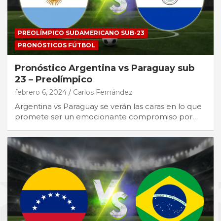
PREOLÍMPICO SUDAMERICANO SUB-23
PRONÓSTICOS FÚTBOL
Pronóstico Argentina vs Paraguay sub
23 – Preolímpico
febrero 6, 2024
Carlos Fernández
Argentina vs Paraguay se verán las caras en lo que
promete ser un emocionante compromiso por…