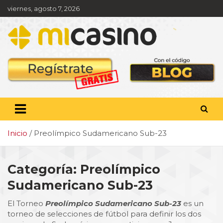
Saltar
viernes, agosto 7, 2026
al
contenido
Pronóstico deportivo,
apuestas y actualidad
deportiva
Inicio
Preolímpico Sudamericano Sub-23
Categoría:
Preolímpico
Sudamericano Sub-23
El Torneo
Preolímpico Sudamericano Sub-23
es un
torneo de selecciones de fútbol para definir los dos