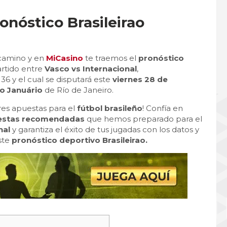
onóstico Brasileirao
 camino y en
MiCasino
te traemos el
pronóstico
artido entre
Vasco vs Internacional
,
36 y el cual se disputará este
viernes 28 de
ao Januário
de Río de Janeiro.
res apuestas para el
fútbol brasileño
! Confía en
estas recomendadas
que hemos preparado para el
nal
y garantiza el éxito de tus jugadas con los datos y
ste
pronóstico deportivo Brasileirao.