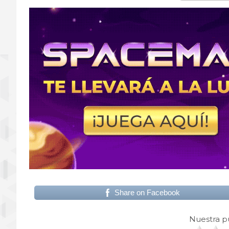
Share on Facebook
Nuestra p