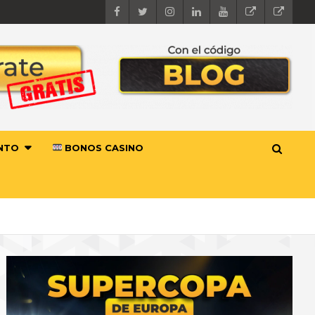
NTO
BONOS CASINO
A
d
v