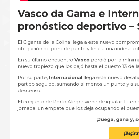
Vasco da Gama e Intern
pronóstico deportivo – S
El Gigante de la Colina llega a este nuevo compro
obligación de ponerle punto y final a una indeseabl
En su último encuentro
Vasco
perdió por la mínima 
nuevo tropiezo que los bajó hasta el puesto 13 de l
Por su parte,
Internacional
llega este nuevo desafí
partido seguido, sumando al menos un punto y a su
descenso.
El conjunto de Porto Alegre viene de igualar 1-1 en 
jornada, un empate que los deja ocupando el puesto 
¡Juega, gana y, 
¡Regístr