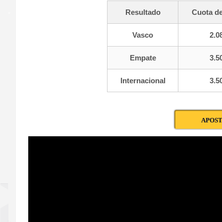
Resultado
Cuota d
Vasco
2.0
Empate
3.5
Internacional
3.5
APOST