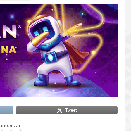
Tweet
untuación