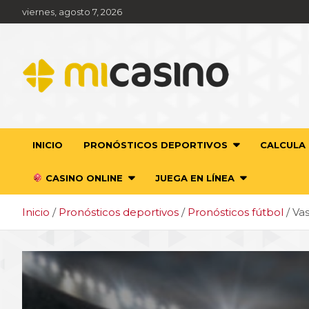
Saltar
viernes, agosto 7, 2026
al
contenido
Pronóstico
deportivo, apuestas
INICIO
PRONÓSTICOS DEPORTIVOS
CALCULA
y actualidad
CASINO ONLINE
JUEGA EN LÍNEA
deportiva
Inicio
Pronósticos deportivos
Pronósticos fútbol
Vas