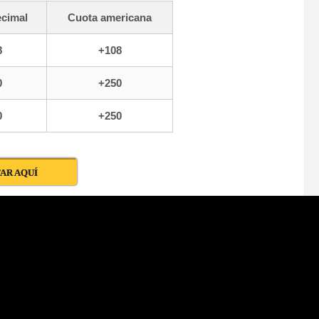
ecimal
Cuota americana
8
+108
0
+250
0
+250
AR AQUÍ