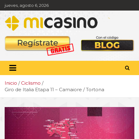
Saltar
jueves, agosto 6, 2026
al
contenido
Pronóstico deportivo,
apuestas y actualidad
deportiva
Inicio
Ciclismo
Giro de Italia Etapa 11 – Camaiore / Tortona