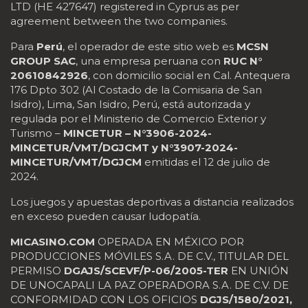
LTD (HE 427647) registered in Cyprus as per
agreement between the two companies.
Para
Perú
, el operador de este sitio web es
MCSN
GROUP SAC
, una empresa peruana con
RUC N°
20610842926
, con domicilio social en Cal. Antequera
176 Dpto 302 (Al Costado de la Comisaria de San
Isidro), Lima, San Isidro, Perú, está autorizada y
regulada por el Ministerio de Comercio Exterior y
Turismo –
MINCETUR – N°3906-2024-
MINCETUR/VMT/DGJCMT y N°3907-2024-
MINCETUR/VMT/DGJCM
emitidas el 12 de julio de
2024.
Los juegos y apuestas deportivas a distancia realizados
en exceso pueden causar ludopatía.
MICASINO.COM
OPERADA EN MÉXICO POR
PRODUCCIONES MÓVILES S.A. DE C.V., TITULAR DEL
PERMISO
DGAJS/SCEVF/P-06/2005-TER
EN UNIÓN
DE UNOCAPALI LA PAZ OPERADORA S.A. DE C.V. DE
CONFORMIDAD CON LOS OFICIOS
DGJS/1580/2021,