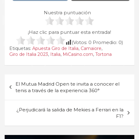
Nuestra puntuación
¡Haz clic para puntuar esta entrada!
(Votos:
0
Promedio:
0
)
Etiquetas:
Apuesta Giro de Italia
,
Camaiore
,
Giro de Italia 2023
,
Italia
,
MiCasino.com
,
Tortona
Navegación
El Mutua Madrid Open te invita a conocer el
de
tenis a través de la experiencia 360°
entradas
¿Perjudicará la salida de Mekies a Ferrari en la
F1?
A