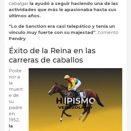
cabalgar
la ayudó a seguir haciendo una de las
actividades que más le apasionaba hasta sus
últimos años.
“Lo de Sanction era casi telepático y tenía un
vínculo muy fuerte con su majestad”
, comentó
Pendry
.
Éxito de la Reina en las
carreras de caballos
Poste
rior a
la
muert
e de
su
padre
en
1952,
la