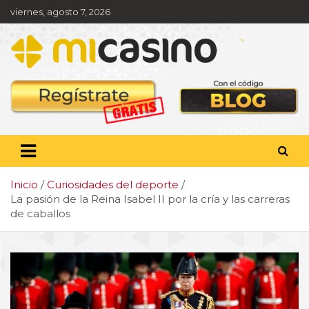
Saltar
viernes, agosto 7, 2026
al
contenido
Pronóstico deportivo,
apuestas y actualidad
deportiva
Inicio
Curiosidades del deporte
La pasión de la Reina Isabel II por la cría y las carreras
de caballos