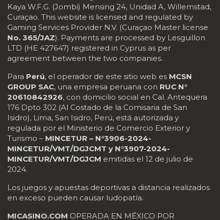
Kaya W.F.G. (Jombi) Mensing 24, Unidad A, Willemstad,
Curaçao. This website is licensed and regulated by
Gaming Services Provider N.V. (Curaçao Master license
No. 365/JAZ
). Payments are processed by Lesguillon
LTD (HE 427647) registered in Cyprus as per
agreement between the two companies.
Para
Perú
, el operador de este sitio web es
MCSN
GROUP SAC
, una empresa peruana con
RUC N°
20610842926
, con domicilio social en Cal. Antequera
176 Dpto 302 (Al Costado de la Comisaria de San
Isidro), Lima, San Isidro, Perú, está autorizada y
regulada por el Ministerio de Comercio Exterior y
Turismo –
MINCETUR – N°3906-2024-
MINCETUR/VMT/DGJCMT y N°3907-2024-
MINCETUR/VMT/DGJCM
emitidas el 12 de julio de
2024.
Los juegos y apuestas deportivas a distancia realizados
en exceso pueden causar ludopatía.
MICASINO.COM
OPERADA EN MÉXICO POR